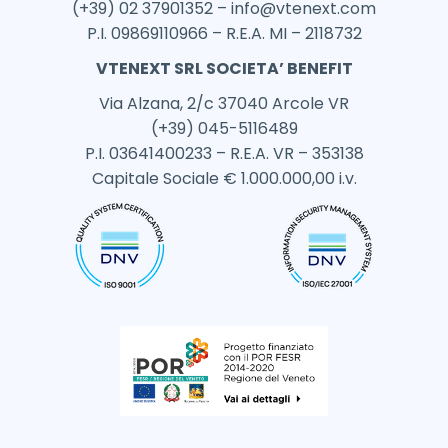
(+39) 02 37901352 –
info@vtenext.com
P.I. 09869110966 – R.E.A. MI – 2118732
VTENEXT SRL SOCIETA’ BENEFIT
Via Alzana, 2/c 37040 Arcole VR
(+39) 045-5116489
P.I. 03641400233 – R.E.A. VR – 353138
Capitale Sociale € 1.000.000,00 i.v.