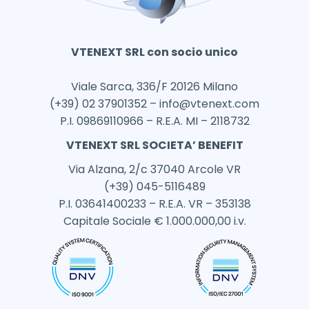
VTENEXT SRL con socio unico
Viale Sarca, 336/F 20126 Milano
(+39) 02 37901352 –
info@vtenext.com
P.I. 09869110966 – R.E.A. MI – 2118732
VTENEXT SRL SOCIETA’ BENEFIT
Via Alzana, 2/c 37040 Arcole VR
(+39) 045-5116489
P.I. 03641400233 – R.E.A. VR – 353138
Capitale Sociale € 1.000.000,00 i.v.