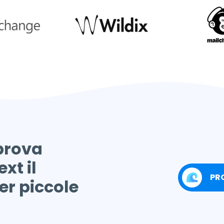
 prova
xt il
PR
er piccole