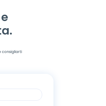
 e
ta.
 consigliarti