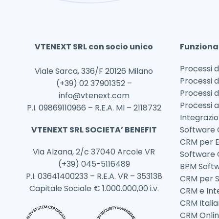
VTENEXT SRL con socio unico
Funziona
Processi d
Viale Sarca, 336/F 20126 Milano
Processi d
(+39) 02 37901352 –
Processi d
info@vtenext.com
Processi a
P.I. 09869110966 – R.E.A. MI – 2118732
Integrazi
VTENEXT SRL SOCIETA’ BENEFIT
Software 
CRM per 
Via Alzana, 2/c 37040 Arcole VR
Software
(+39) 045-5116489
BPM Soft
P.I. 03641400233 – R.E.A. VR – 353138
CRM per S
Capitale Sociale € 1.000.000,00 i.v.
CRM e Inte
CRM Itali
CRM Onli