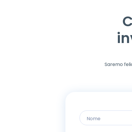
C
in
Saremo felic