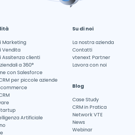
lità
Su di noi
i Marketing
La nostra azienda
i Vendita
Contatti
i Assitenza clienti
vtenext Partner
ziendali a 360°
Lavora con noi
one con Salesforce
CRM per piccole aziende
Blog
Ecommerce
 CRM
Case Study
ware
CRM in Pratica
tartup
Network VTE
lligenza Artificiale
News
ano
Webinar
ne