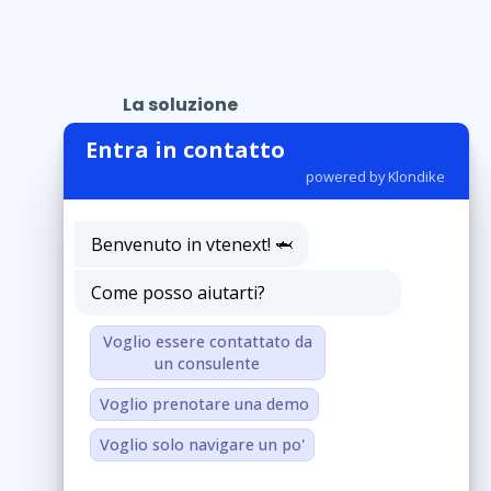
La soluzione
Entra in contatto
CRM in Cloud
powered by Klondike
Open Source CRM
Add On e Plug In
Benvenuto in vtenext! 🦈
Come posso aiutarti?
Voglio essere contattato da
un consulente
Voglio prenotare una demo
Voglio solo navigare un po'