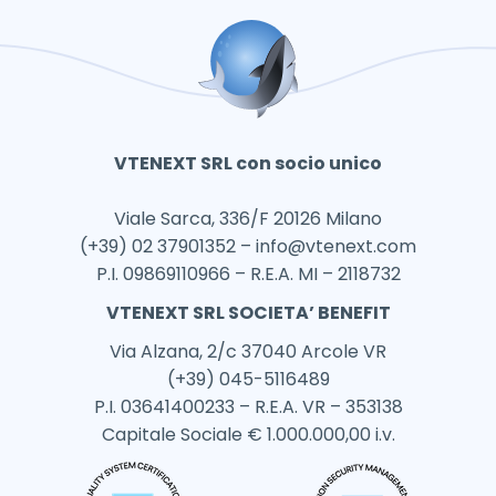
VTENEXT SRL con socio unico
Viale Sarca, 336/F 20126 Milano
(+39) 02 37901352 –
info@vtenext.com
P.I. 09869110966 – R.E.A. MI – 2118732
VTENEXT SRL SOCIETA’ BENEFIT
Via Alzana, 2/c 37040 Arcole VR
(+39) 045-5116489
P.I. 03641400233 – R.E.A. VR – 353138
Capitale Sociale € 1.000.000,00 i.v.