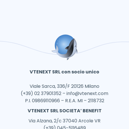
VTENEXT SRL con socio unico
Viale Sarca, 336/F 20126 Milano
(+39) 02 37901352 –
info@vtenext.com
P.I. 09869110966 – R.E.A. MI – 2118732
VTENEXT SRL SOCIETA’ BENEFIT
Via Alzana, 2/c 37040 Arcole VR
(+39) 045-5116489