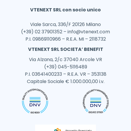
VTENEXT SRL con socio unico
Viale Sarca, 336/F 20126 Milano
(+39) 02 37901352 –
info@vtenext.com
P.I. 09869110966 – R.E.A. MI – 2118732
VTENEXT SRL SOCIETA’ BENEFIT
Via Alzana, 2/c 37040 Arcole VR
(+39) 045-5116489
P.I. 03641400233 – R.E.A. VR – 353138
Capitale Sociale € 1.000.000,00 i.v.