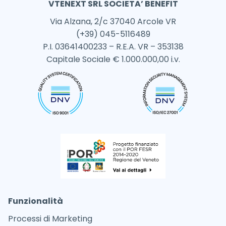
VTENEXT SRL SOCIETA’ BENEFIT
Via Alzana, 2/c 37040 Arcole VR
(+39) 045-5116489
P.I. 03641400233 – R.E.A. VR – 353138
Capitale Sociale € 1.000.000,00 i.v.
Funzionalità
Processi di Marketing