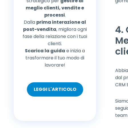
strategico per
gestire al
giorn
meglio clienti, vendite e
processi
.
Dalla
prima interazione al
4.
post-vendita
, migliora ogni
fase della relazione con i tuoi
Me
clienti.
cli
Scarica la guida
e inizia a
trasformare il tuo modo di
lavorare!
Abbia
dal p
CRM t
LEGGI L'ARTICOLO
Siamo
segui
team 