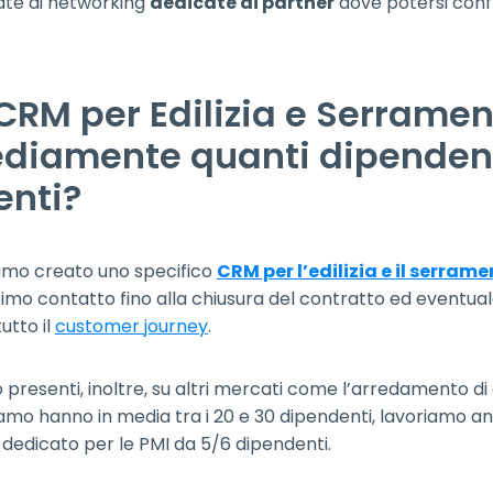
ate di networking
dedicate ai partner
dove potersi confr
 CRM per Edilizia e Serramen
diamente quanti dipendenti
enti?
mo creato uno specifico
CRM per l’edilizia e il serram
rimo contatto fino alla chiusura del contratto ed eventua
utto il
customer journey
.
 presenti, inoltre, su altri mercati come l’arredamento di d
amo hanno in media tra i 20 e 30 dipendenti, lavoriamo 
dedicato per le PMI da 5/6 dipendenti.