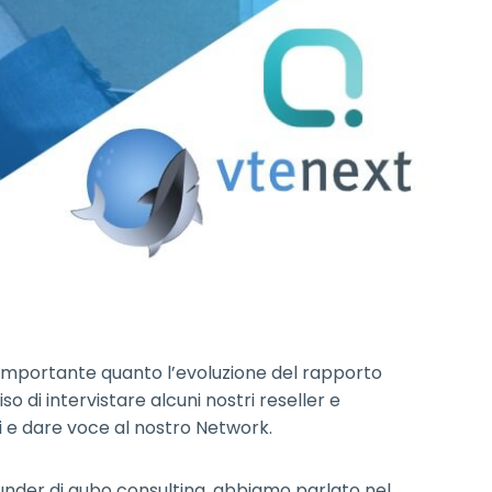
è importante quanto l’evoluzione del rapporto
o di intervistare alcuni nostri reseller e
i e dare voce al nostro Network.
nder di qubo consulting, abbiamo parlato nel