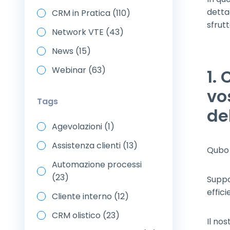
detta
CRM in Pratica (110)
sfrutt
Network VTE (43)
News (15)
Webinar (63)
1.
vo
Tags
de
Agevolazioni (1)
Assistenza clienti (13)
Qubo 
Automazione processi
(23)
Suppo
effic
Cliente interno (12)
CRM olistico (23)
Il no