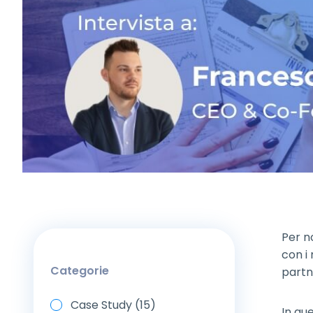
Per n
con i
Categorie
partn
Case Study (15)
In qu