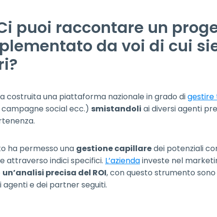
 Ci puoi raccontare un prog
plementato da voi di cui si
ri?
ta costruita una piattaforma nazionale in grado di
gestire 
 campagne social ecc.)
smistandoli
ai diversi agenti pre
tenenza.
to ha permesso una
gestione capillare
dei potenziali co
e attraverso indici specifici.
L’azienda
investe nel marketi
e
un’analisi precisa del ROI
, con questo strumento sono i
i agenti e dei partner seguiti.