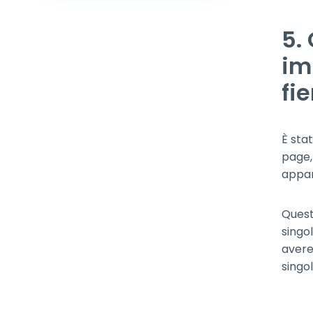
5.
im
fie
È sta
page,
appar
Ques
singol
aver
singol