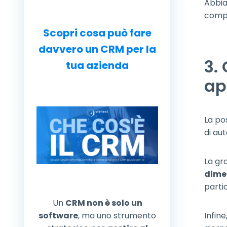
Abbia
compe
Scopri cosa può fare
davvero un CRM per la
3.
tua azienda
ap
La pos
di aut
La gr
dime
parti
Un
CRM non è solo un
software
, ma uno strumento
Infine,