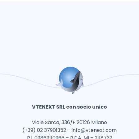
VTENEXT SRL con socio unico
Viale Sarca, 336/F 20126 Milano
(+39) 02 37901352 –
info@vtenext.com
P.I. 09869110966 – R.E.A. MI – 2118732