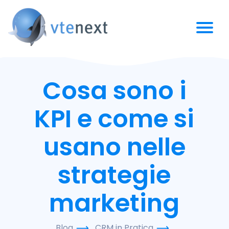
Cosa sono i
KPI e come si
usano nelle
strategie
marketing
Blog
CRM in Pratica