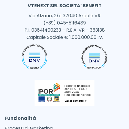
VTENEXT SRL SOCIETA’ BENEFIT
Via Alzana, 2/c 37040 Arcole VR
(+39) 045-5116489
P.I. 03641400233 – R.E.A. VR – 353138
Capitale Sociale € 1.000.000,00 i.v.
Funzionalità
Processi di Marketing