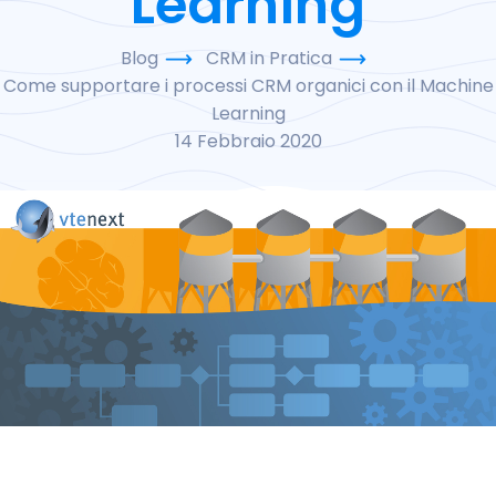
Learning
Blog
CRM in Pratica
Come supportare i processi CRM organici con il Machine
Learning
14 Febbraio 2020